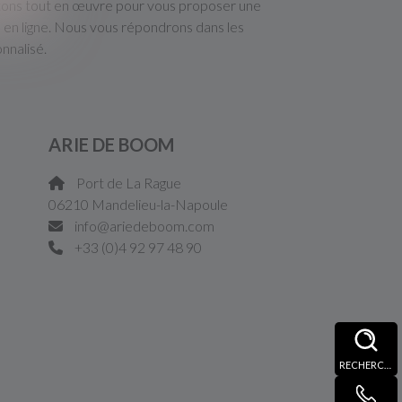
ttons tout en œuvre pour vous proposer une
e en ligne. Nous vous répondrons dans les
nnalisé.
ARIE DE BOOM
Port de La Rague
06210 Mandelieu-la-Napoule
info@ariedeboom.com
+33 (0)4 92 97 48 90
RECHERCHE